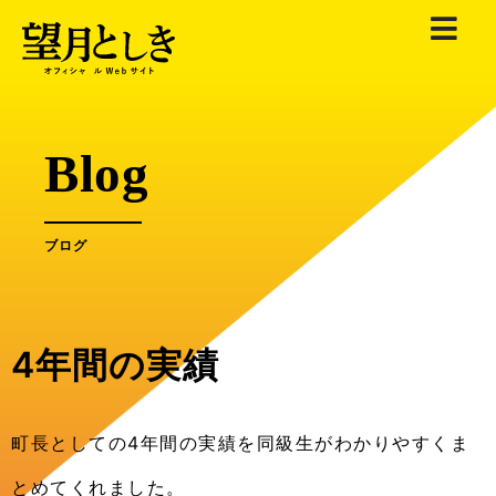
内
容
を
ス
キ
Blog
ッ
プ
ブログ
4年間の実績
町長としての4年間の実績を同級生がわかりやすくま
とめてくれました。