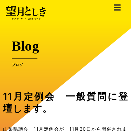
内
容
を
ス
キ
Blog
ッ
プ
ブログ
11月定例会 一般質問に登
壇します。
山梨県議会 11月定例会が 11月30日から開催されま