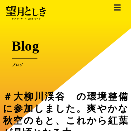
内
容
を
ス
キ
Blog
ッ
プ
ブログ
＃大柳川渓谷 の環境整備
に参加しました。爽やかな
秋空のもと、これから紅葉