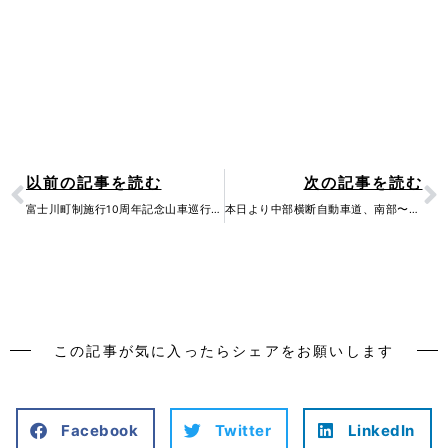
Prev
N
以前の記事を読む
次の記事を読む
富士川町制施行10周年記念山車巡行祭りが開催されました。180年の歴史があるこの祭り…
本日より中部横断自動車道、南部〜富沢間が開通します！現在、開通記念式典に参加しています…
この記事が気に入ったらシェアをお願いします
Facebook
Twitter
LinkedIn