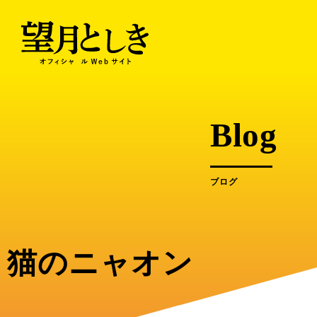
内
容
を
ス
キ
ッ
プ
Blog
ブログ
猫のニャオン