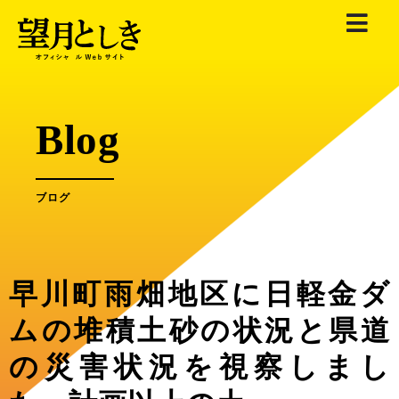
内
容
を
ス
キ
Blog
ッ
プ
ブログ
早川町雨畑地区に日軽金ダ
ムの堆積土砂の状況と県道
の災害状況を視察しまし