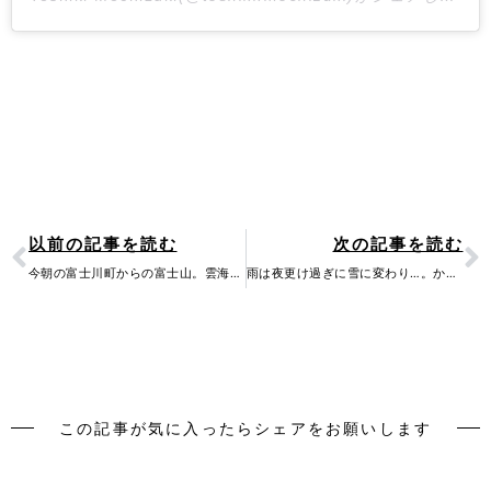
Prev
N
以前の記事を読む
次の記事を読む
今朝の富士川町からの富士山。雲海に浮かぶ笠雲を纏った富士山の姿は幻想的でした。山梨…
雨は夜更け過ぎに雪に変わり…。かの名曲のようなロマンチックな朝を迎えた富士川町です(…
この記事が気に入ったらシェアをお願いします