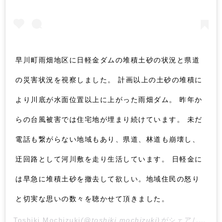
早川町雨畑地区に日軽金ダムの堆積土砂の状況と県道
の災害状況を視察しました。 計画以上の土砂の堆積に
より川底が水面位置以上に上がった雨畑ダム。 昨年か
らの台風被害では住宅地が埋まり続けています。 未だ
電話も繋がらない地域もあり、県道、林道も崩壊し、
迂回路として河川敷を走り生活しています。 日軽金に
は早急に堆積土砂を撤去して欲しい。地域住民の怒り
と切実な思いの数々を聴かせて頂きました。
Toshiki Mochizuki
(@toshiki.mochizuki)がシェアした投稿 –