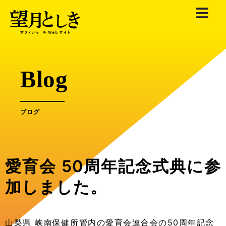
内
容
を
ス
キ
Blog
ッ
プ
ブログ
愛育会 50周年記念式典に参
加しました。
山梨県 峡南保健所管内の愛育会連合会の50周年記念