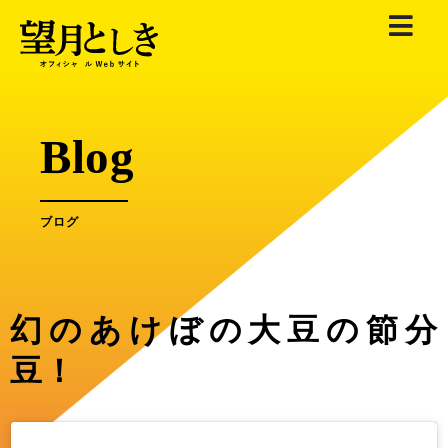
内
容
を
ス
キ
Blog
ッ
プ
ブログ
幻のあけぼの大豆の節分
豆！