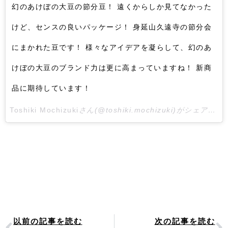
幻のあけぼの大豆の節分豆！ 遠くからしか見てなかった
けど、センスの良いパッケージ！ 身延山久遠寺の節分会
にまかれた豆です！ 様々なアイデアを凝らして、幻のあ
けぼの大豆のブランド力は更に高まっていますね！ 新商
品に期待しています！
Toshiki Mochizuki
さん(@toshiki.mochizuki)がシェアした投稿 –
Prev
N
以前の記事を読む
次の記事を読む