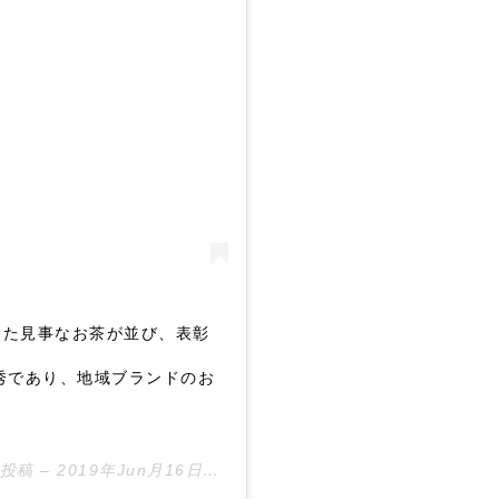
った見事なお茶が並び、表彰
秀であり、地域ブランドのお
た投稿 –
2019年Jun月16日pm1時10分PDT