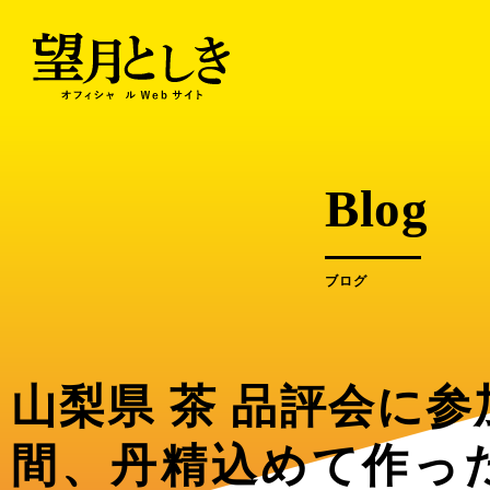
内
容
を
ス
キ
ッ
プ
Blog
ブログ
山梨県 茶 品評会に
間、丹精込めて作っ