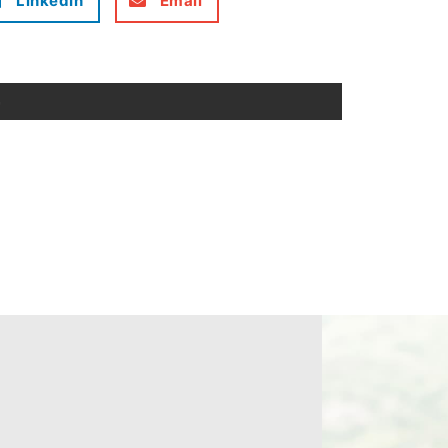
LinkedIn
Email
事