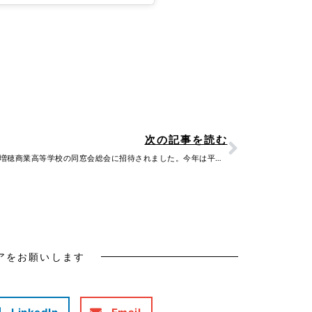
Next
次の記事を読む
山梨県立増穂商業高等学校の同窓会総会に招待されました。今年は平成11年卒の方々が当番幹…
アをお願いします