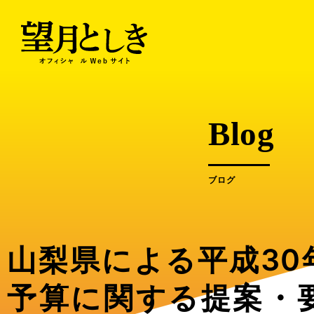
内
容
を
ス
キ
ッ
プ
Blog
ブログ
山梨県による平成30
予算に関する提案・