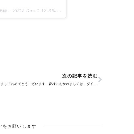
た投稿 –
2017 Dec 1 12:36am PST
Next
次の記事を読む
新年 あけましておめでとうございます。皆様におかれましては、ダイヤモンド富士のように輝…
アをお願いします