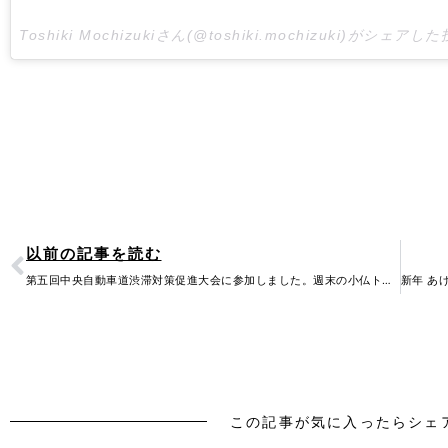
Toshiki Mochizukiさん(@toshiki.mochizuki)がシェアし
Prev
以前の記事を読む
第五回中央自動車道渋滞対策促進大会に参加しました。週末の小仏トンネル付近と相模湖付近の…
この記事が気に入ったらシェ