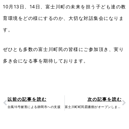
10月13日、14日、富士川町の未来を担う子ども達の教
育環境をどの様にするのか、大切な対話集会になりま
す。
ぜひとも多数の富士川町民の皆様にご参加頂き、実り
多き会になる事を期待しております。
Prev
N
以前の記事を読む
次の記事を読む
台風15号被害による静岡市への支援
富士川町町民図書館がオープンしました