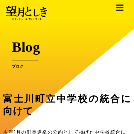
内
容
を
ス
キ
Blog
ッ
プ
ブログ
富士川町立中学校の統合に
向けて
本年1月の町長選挙の公約として掲げた中学校統合に