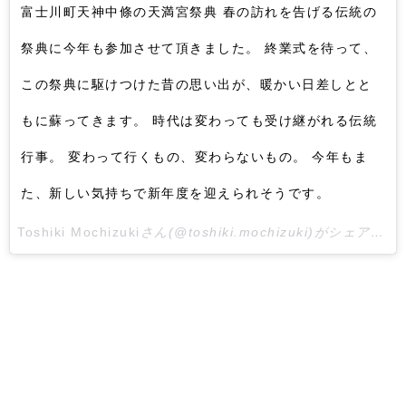
富士川町天神中條の天満宮祭典 春の訪れを告げる伝統の
祭典に今年も参加させて頂きました。 終業式を待って、
この祭典に駆けつけた昔の思い出が、暖かい日差しとと
もに蘇ってきます。 時代は変わっても受け継がれる伝統
行事。 変わって行くもの、変わらないもの。 今年もま
た、新しい気持ちで新年度を迎えられそうです。
Toshiki Mochizuki
さん(@toshiki.mochizuki)がシェアした投稿 –