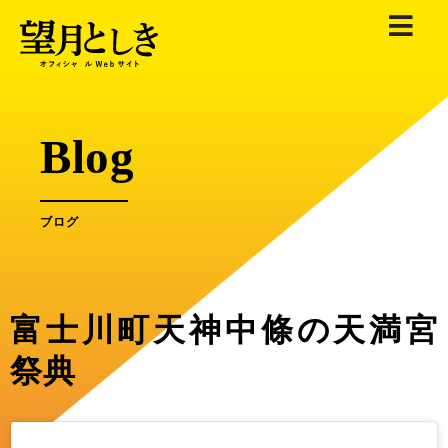
内
容
を
ス
キ
Blog
ッ
プ
ブログ
富士川町天神中條の天満宮
祭典