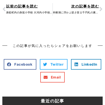
Prev
N
以前の記事を読む
次の記事を読む
身延町内の身延小学校 大河内小学校の閉校式式典に参加しました。
本栖湖に浮かぶ逆さ富士千円札の裏側の富士山ふつうにある日々の贅沢。山梨県南巨摩郡…
この記事が気に入ったらシェアをお願いします
Facebook
Twitter
LinkedIn
Email
最近の記事