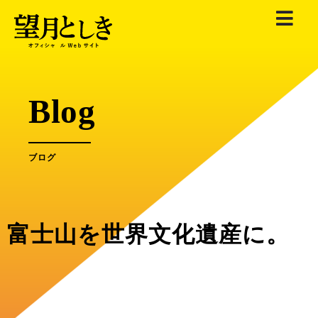
内
容
を
ス
キ
Blog
ッ
プ
ブログ
富士山を世界文化遺産に。