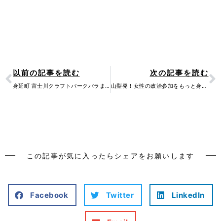
Prev
N
以前の記事を読む
次の記事を読む
身延町 富士川クラフトパークバラまつりが開催
山梨発！女性の政治参加をもっと身近に！
この記事が気に入ったらシェアをお願いします
Facebook
Twitter
LinkedIn