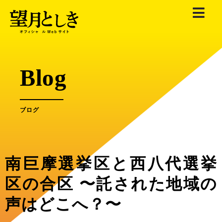
内
容
を
ス
キ
Blog
ッ
プ
ブログ
南巨摩選挙区と西八代選挙
区の合区 〜託された地域の
声はどこへ？〜