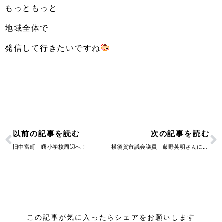
もっともっと
地域全体で
発信して行きたいですね
Prev
N
以前の記事を読む
次の記事を読む
旧中富町 曙小学校周辺へ！
横須賀市議会議員 藤野英明さんに会ってきました。
この記事が気に入ったらシェアをお願いします