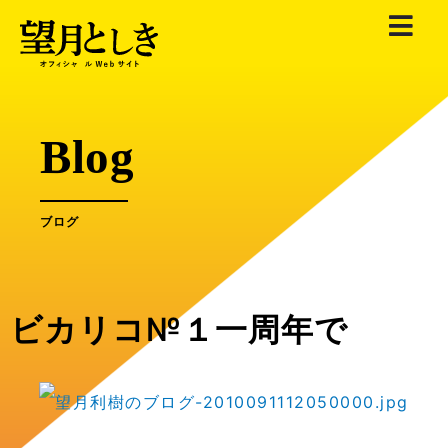
内
容
を
ス
キ
Blog
ッ
プ
ブログ
ビカリコ№１一周年で