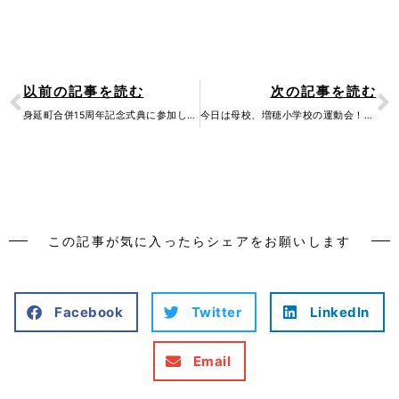
Prev
N
以前の記事を読む
次の記事を読む
身延町合併15周年記念式典に参加しました。平成の大合併に伴い、中富町、下部町、身延町が…
今日は母校、増穂小学校の運動会！年々目覚ましく成長する地域の子ども達の姿に感動の連続で…
この記事が気に入ったらシェアをお願いします
Facebook
Twitter
LinkedIn
Email