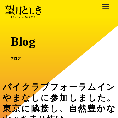
内
容
を
ス
キ
Blog
ッ
プ
ブログ
バイクラブフォーラムイン
やまなしに参加しました。
東京に隣接し、自然豊かな